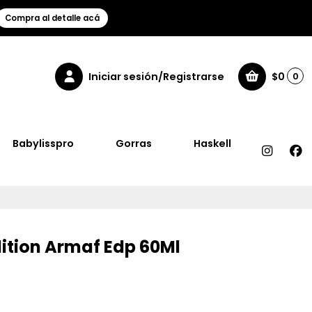
Compra al detalle acá
Iniciar sesión/Registrarse
$0
0
Babylisspro
Gorras
Haskell
ition Armaf Edp 60Ml