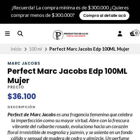
¡Recuerda! La compra mínima es de $300.000 ¿Quieres
comprar menos de $300.000?
Compra al detalle acá
0
Inicio
100 ml
Perfect Marc Jacobs Edp 100ML Mujer
MARC JACOBS
Perfect Marc Jacobs Edp 100ML
Mujer
PRECIO
$36.100
DESCRIPCIÓN
Perfect de Marc Jacobs
es una fragancia femenina que celebra
la imperfección como su mayor virtud. Abre con la frescura
vibrante del ruibarbo rosado, evoluciona hacia un corazón
floral irresistible de magnolia y jazmín, y se asienta en un fondo
cálido y sensual de madera de cedro y almizcle. Un perfume