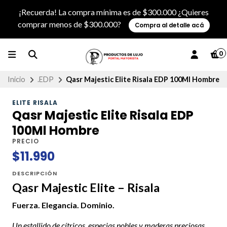
¡Recuerda! La compra mínima es de $300.000 ¿Quieres
comprar menos de $300.000?
Compra al detalle acá
0
Inicio
.EDP
Qasr Majestic Elite Risala EDP 100Ml Hombre
ELITE RISALA
Qasr Majestic Elite Risala EDP
100Ml Hombre
PRECIO
$11.990
DESCRIPCIÓN
Qasr Majestic Elite – Risala
Fuerza. Elegancia. Dominio.
Un estallido de cítricos, especias nobles y maderas preciosas