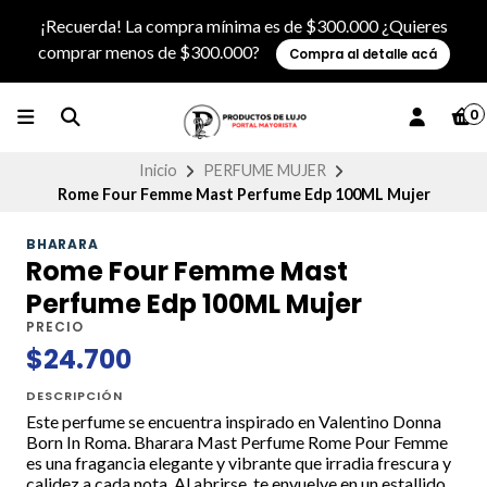
¡Recuerda! La compra mínima es de $300.000 ¿Quieres
comprar menos de $300.000?
Compra al detalle acá
0
Inicio
PERFUME MUJER
Rome Four Femme Mast Perfume Edp 100ML Mujer
BHARARA
Rome Four Femme Mast
Perfume Edp 100ML Mujer
PRECIO
$24.700
DESCRIPCIÓN
Este perfume se encuentra inspirado en Valentino Donna
Born In Roma. Bharara Mast Perfume Rome Pour Femme
es una fragancia elegante y vibrante que irradia frescura y
calidez a cada nota. Al abrirse, te envuelve en un estallido