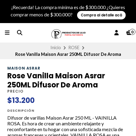
¡Recuerda! La compra mínima es de $300.000 ¿Quieres
comprar menos de $300.000?
Compra al detalle acá
0
Inicio
ROSE
Rose Vanilla Maison Asrar 250ML Difusor De Aroma
MAISON ASRAR
Rose Vanilla Maison Asrar
250ML Difusor De Aroma
PRECIO
$13.200
DESCRIPCIÓN
Difusor de varillas Maison Asrar 250 ML - VAINILLA
ROSA. Es hora de crear un ambiente relajante y
reconfortante en tu hogar con una sofisticada mezcla de
aromas franceses y orientales. VAINILLA ROSA es una