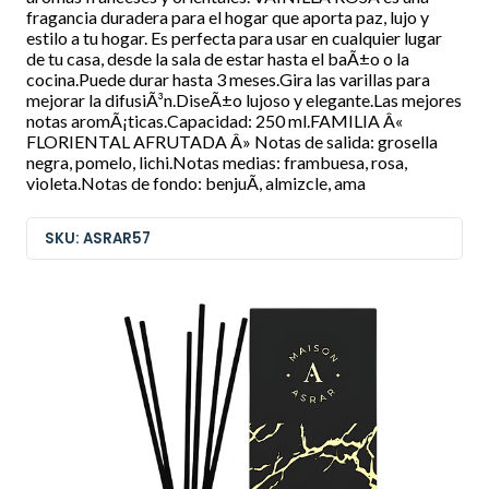
fragancia duradera para el hogar que aporta paz, lujo y
estilo a tu hogar. Es perfecta para usar en cualquier lugar
de tu casa, desde la sala de estar hasta el baÃ±o o la
cocina.Puede durar hasta 3 meses.Gira las varillas para
mejorar la difusiÃ³n.DiseÃ±o lujoso y elegante.Las mejores
notas aromÃ¡ticas.Capacidad: 250 ml.FAMILIA Â«
FLORIENTAL AFRUTADA Â» Notas de salida: grosella
negra, pomelo, lichi.Notas medias: frambuesa, rosa,
violeta.Notas de fondo: benjuÃ­, almizcle, ama
SKU: ASRAR57