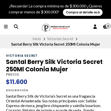
¡Recuerda! La compra mínima es de $300.000 ¿Quieres
comprar menos de $300.000?
Compra al detalle acá
0
Inicio
Victoria's Secret
Santal Berry Silk Victoria Secret 250Ml Colonia Mujer
VICTORIA SECRET
Santal Berry Silk Victoria Secret
250Ml Colonia Mujer
PRECIO
$11.600
DESCRIPCIÓN
Santal Berry Silk de Victoria’s Secret es una fragancia
Oriental Amaderada. Sus notas principales son: Salida:
Expreso de mora, jengibre chispeante y vainilla bourbon.
Corazón: Pétalos de jazmín y acorde de seda. Fondo: