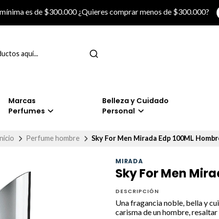
 mínima es de $300.000 ¿Quieres comprar menos de $300.000?
Marcas
Belleza y Cuidado
Perfumes
Personal
nicio
Perfume hombre
Sky For Men Mirada Edp 100ML Hombr
MIRADA
Sky For Men Mir
DESCRIPCIÓN
Una fragancia noble, bella y c
carisma de un hombre, resaltar