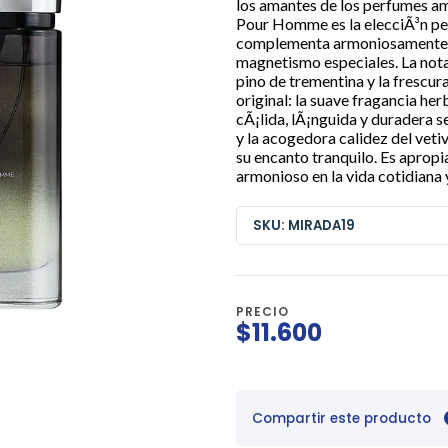
los amantes de los perfumes am
Pour Homme es la elecciÃ³n per
complementa armoniosamente l
magnetismo especiales. La nota 
pino de trementina y la frescura
original: la suave fragancia herb
cÃ¡lida, lÃ¡nguida y duradera s
y la acogedora calidez del veti
su encanto tranquilo. Es apropi
armonioso en la vida cotidiana
SKU: MIRADA19
PRECIO
$11.600
Compartir este producto