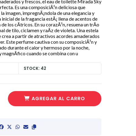
aderados y frescos, el eau de toilette Mirada Sky
fecta. Es una composiciÃ³n deliciosa que
a imagen, impregnÃ¡ndola de una elegancia y
inicial de la fragancia estÃ¡ llena de acentos de
 de los cÃ­tricos. En su corazÃ³n, resuena un trÃ­o
al de tilo, ciclamen y raÃ­z de violeta. Una estela
e crea a partir de atractivos acordes amaderados
ver. Este perfume cautiva con su composiciÃ³n y
ado durante el calor y hermoso por la noche,
 y magnÃ­fico cuando se combina con u
STOCK: 42
AGREGAR AL CARRO