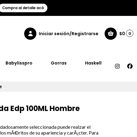
Compra al detalle acá
Iniciar sesión/Registrarse
$0
0
Babylisspro
Gorras
Haskell
e
ada Edp 100ML Hombre
uidadosamente seleccionada puede realzar el
 los mÃ©ritos de su apariencia y carÃ¡cter. Para