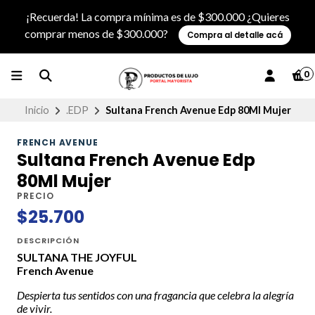
¡Recuerda! La compra mínima es de $300.000 ¿Quieres
comprar menos de $300.000?
Compra al detalle acá
0
Inicio
.EDP
Sultana French Avenue Edp 80Ml Mujer
FRENCH AVENUE
Sultana French Avenue Edp
80Ml Mujer
PRECIO
$25.700
DESCRIPCIÓN
SULTANA THE JOYFUL
French Avenue
Despierta tus sentidos con una fragancia que celebra la alegría
de vivir.