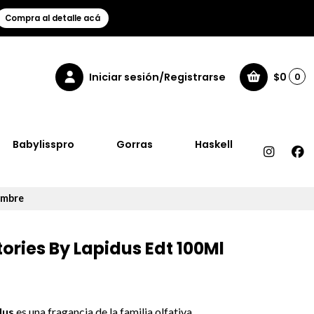
Compra al detalle acá
Iniciar sesión/Registrarse
$0
0
Babylisspro
Gorras
Haskell
ombre
ories By Lapidus Edt 100Ml
dus
es una fragancia de la familia olfativa