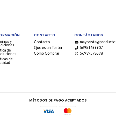
FORMACIÓN
CONTACTO
CONTÁCTANOS
minos y
Contacto
mayorista@productos
diciones
Que es un Tester
56951699907
tica de
Como Comprar
56939578598
oluciones
ticas de
vacidad
MÉTODOS DE PAGO ACEPTADOS