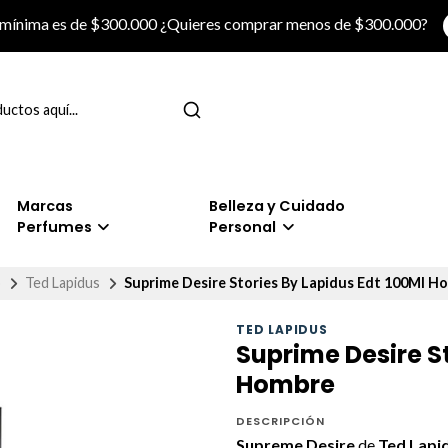
 mínima es de $300.000 ¿Quieres comprar menos de $300.000?
Marcas
Belleza y Cuidado
Perfumes
Personal
o
Ted Lapidus
Suprime Desire Stories By Lapidus Edt 100Ml H
TED LAPIDUS
Suprime Desire St
Hombre
DESCRIPCIÓN
Supreme Desire
de
Ted Lapi