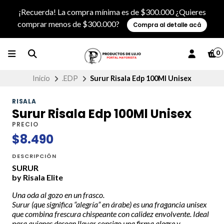
¡Recuerda! La compra mínima es de $300.000 ¿Quieres
comprar menos de $300.000?
Compra al detalle acá
0
Inicio
.EDP
Surur Risala Edp 100Ml Unisex
RISALA
Surur Risala Edp 100Ml Unisex
PRECIO
$8.490
DESCRIPCIÓN
SURUR
by Risala Elite
Una oda al gozo en un frasco.
Surur (que significa “alegría” en árabe) es una fragancia unisex
que combina frescura chispeante con calidez envolvente. Ideal
para quienes desean llevar consigo una firma alegre y