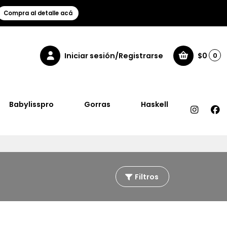
Compra al detalle acá
Iniciar sesión/Registrarse
$0
0
Babylisspro
Gorras
Haskell
Filtros