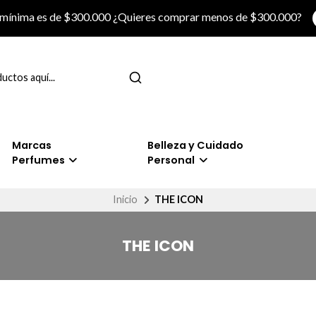
 mínima es de $300.000 ¿Quieres comprar menos de $300.000?
Marcas
Belleza y Cuidado
Perfumes
Personal
Inicio
THE ICON
THE ICON