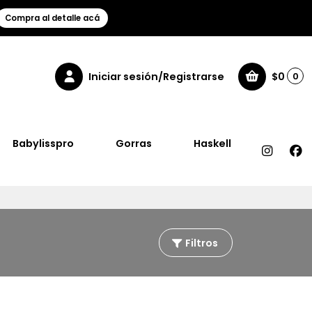
Compra al detalle acá
Iniciar sesión/Registrarse
$0
0
Babylisspro
Gorras
Haskell
Filtros