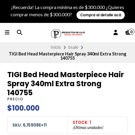
¡Recuerda! La compra mínima es de $300.000 ¿Quieres
comprar menos de $300.000?
Compra al detalle acá
0
Inicio
bsale
TIGI Bed Head Masterpiece Hair Spray 340ml Extra Strong
140755
TIGI Bed Head Masterpiece Hair
Spray 340ml Extra Strong
140755
PRECIO
$100.000
STOCK: 1
SKU: 6,15908E+11
¡Últimas unidades!