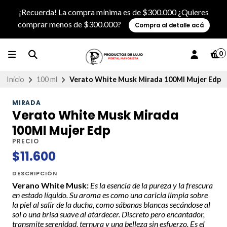
¡Recuerda! La compra mínima es de $300.000 ¿Quieres
comprar menos de $300.000?
Compra al detalle acá
0
Inicio
100 ml
Verato White Musk Mirada 100Ml Mujer Edp
MIRADA
Verato White Musk Mirada
100Ml Mujer Edp
PRECIO
$11.600
DESCRIPCIÓN
Verano White Musk:
Es la esencia de la pureza y la frescura
en estado líquido. Su aroma es como una caricia limpia sobre
la piel al salir de la ducha, como sábanas blancas secándose al
sol o una brisa suave al atardecer. Discreto pero encantador,
transmite serenidad, ternura y una belleza sin esfuerzo. Es el