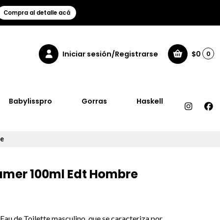
Compra al detalle acá
Iniciar sesión/Registrarse
$0
0
Babylisspro
Gorras
Haskell
ce
amer 100ml Edt Hombre
Eau de Toilette masculino, que se caracteriza por