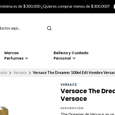
 mínima es de $300.000 ¿Quieres comprar menos de $300.000?
Marcas
Belleza y Cuidado
Perfumes
Personal
nicio
Versace
Versace The Dreamer 100ml Edt Hombre Versa
VERSACE
Versace The Dre
Versace
DESCRIPCIÓN
The Dreamer de Versace, es un 