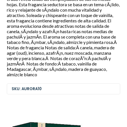
hojas. Esta fragancia seductora se basa en un tema cÃ¡lido,
rico y relajante de sÃ¡ndalo con mucha vitalidad y
atractivo. Soleada y chispeante con un toque de vainilla,
esta fragancia contiene ingredientes de alta calidad. El
aroma evoluciona desde atractivas notas de salida de
canela, sÃ¡ndalo y azafrÃ¡n hasta ricas notas medias de
pachulÃ­ y jazmÃ­n. El aroma se completa con una base de
tabaco fino, Ã¡mbar, sÃ¡ndalo, almizcle y pimienta rosa.Â
Notas de fragancia Notas de salida:Â canela, madera de
agar (oud), incienso, azafrÃ¡n, nuez moscada, manzana
verde y pera blanca.Â Notas de corazÃ³n:Â pachulÃ­ y
jazmÃ­nÂ Notas de fondo:Â tabaco, vainilla de
Madagascar, Ã¡mbar, sÃ¡ndalo, madera de guayaco,
almizcle blanco
SKU: AURORA10