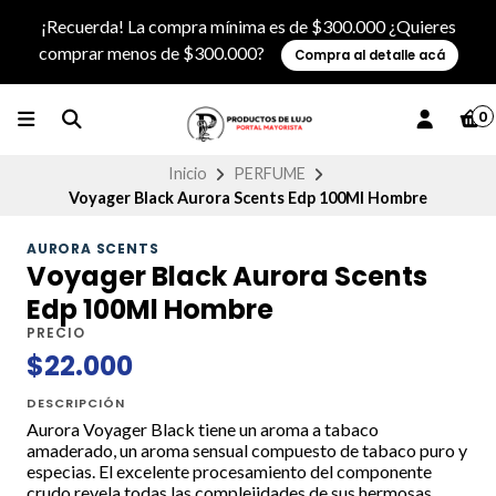
¡Recuerda! La compra mínima es de $300.000 ¿Quieres
comprar menos de $300.000?
Compra al detalle acá
0
Inicio
PERFUME
Voyager Black Aurora Scents Edp 100Ml Hombre
AURORA SCENTS
Voyager Black Aurora Scents
Edp 100Ml Hombre
PRECIO
$22.000
DESCRIPCIÓN
Aurora Voyager Black tiene un aroma a tabaco
amaderado, un aroma sensual compuesto de tabaco puro y
especias. El excelente procesamiento del componente
crudo revela todas las complejidades de sus hermosas