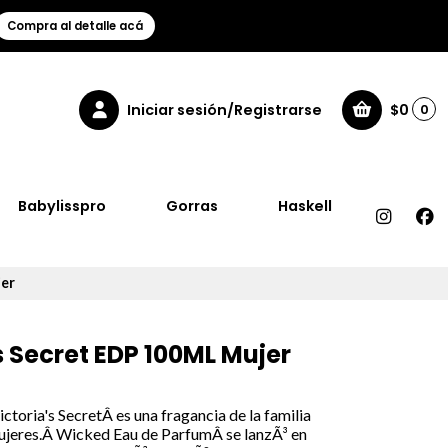
Compra al detalle acá
Iniciar sesión/Registrarse
$0
0
Babylisspro
Gorras
Haskell
jer
s Secret EDP 100ML Mujer
oria's SecretÂ es una fragancia de la familia
Mujeres.Â Wicked Eau de ParfumÂ se lanzÃ³ en