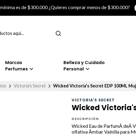
 mínima es de $300.000 ¿Quieres comprar menos de $300.000?
Marcas
Belleza y Cuidado
Perfumes
Personal
icio
Victoria's Secret
Wicked Victoria's Secret EDP 100ML Mu
VICTORIA'S SECRET
Wicked Victoria'
DESCRIPCIÓN
Wicked Eau de ParfumÂ deÂ Vict
olfativa Ãmbar Vainilla para 