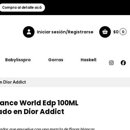
Compra al detalle acá
Iniciar sesión/Registrarse
$0
0
Babylisspro
Gorras
Haskell
n Dior Addict
rance World Edp 100ML
do en Dior Addict
ador que envuelve con una mezcla de flores blancas