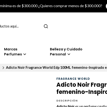
 mínima es de $300.000 ¿Quieres comprar menos de $300.000?
Marcas
Belleza y Cuidado
Perfumes
Personal
P
Adicto Noir Fragrance World Edp 100ML femenino-Inspirado e
FRAGRANCE WORLD
Adicto Noir Frag
femenino-Inspira
DESCRIPCIÓN
Adicto Noir
es un perfume cautiv