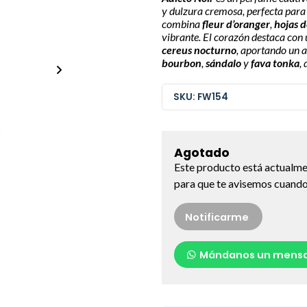
y dulzura cremosa, perfecta para
combina
fleur d’oranger
,
hojas 
vibrante. El corazón destaca con 
cereus nocturno
, aportando un a
bourbon
,
sándalo
y
fava tonka
,
SKU: FW154
Agotado
Este producto está actualme
para que te avisemos cuando 
Notificarme
Mándanos un mensa