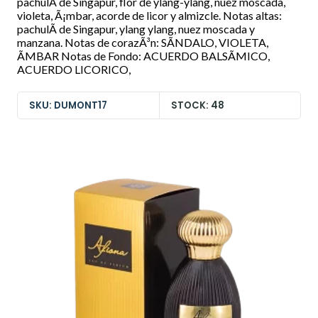
pachulÃ­ de Singapur, flor de ylang-ylang, nuez moscada,
violeta, Ã¡mbar, acorde de licor y almizcle. Notas altas:
pachulÃ­ de Singapur, ylang ylang, nuez moscada y
manzana. Notas de corazÃ³n: SÃNDALO, VIOLETA,
ÃMBAR Notas de Fondo: ACUERDO BALSÃMICO,
ACUERDO LICORICO,
SKU: DUMONT17
STOCK: 48