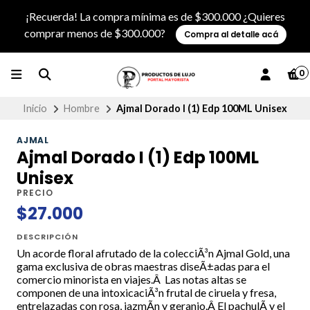
¡Recuerda! La compra mínima es de $300.000 ¿Quieres
comprar menos de $300.000?
Compra al detalle acá
0
Inicio
Hombre
Ajmal Dorado I (1) Edp 100ML Unisex
AJMAL
Ajmal Dorado I (1) Edp 100ML
Unisex
PRECIO
$27.000
DESCRIPCIÓN
Un acorde floral afrutado de la colecciÃ³n Ajmal Gold, una
gama exclusiva de obras maestras diseÃ±adas para el
comercio minorista en viajes.Â Las notas altas se
componen de una intoxicaciÃ³n frutal de ciruela y fresa,
entrelazadas con rosa, jazmÃ­n y geranio.Â El pachulÃ­ y el