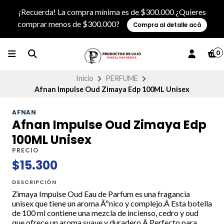
¡Recuerda! La compra mínima es de $300.000 ¿Quieres
comprar menos de $300.000?
Compra al detalle acá
0
Inicio
PERFUME
Afnan Impulse Oud Zimaya Edp 100ML Unisex
AFNAN
Afnan Impulse Oud Zimaya Edp
100ML Unisex
PRECIO
$15.300
DESCRIPCIÓN
Zimaya Impulse Oud Eau de Parfum es una fragancia
unisex que tiene un aroma Ãºnico y complejo.Â Esta botella
de 100 ml contiene una mezcla de incienso, cedro y oud
que ofrece un aroma suave y duradero.Â Perfecto para