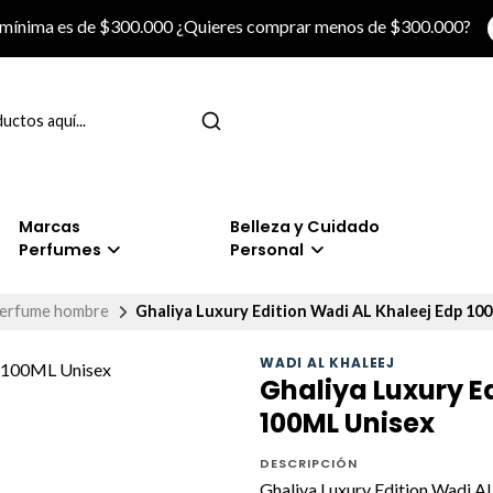
 mínima es de $300.000 ¿Quieres comprar menos de $300.000?
Marcas
Belleza y Cuidado
Perfumes
Personal
erfume hombre
Ghaliya Luxury Edition Wadi AL Khaleej Edp 10
WADI AL KHALEEJ
Ghaliya Luxury E
100ML Unisex
DESCRIPCIÓN
Ghaliya Luxury Edition Wadi A