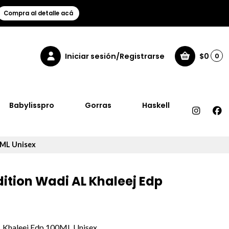
Compra al detalle acá
Iniciar sesión/Registrarse
$0
0
Babylisspro
Gorras
Haskell
0ML Unisex
dition Wadi AL Khaleej Edp
L Khaleej Edp 100ML Unisex