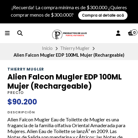
¡Recuerda! La compra mínima es de $300.000 ¿Quieres
comprar menos de $300.000?
Compra al detalle acá
0
Inicio
Thierry Mugler
Alien Falcon Mugler EDP 100ML Mujer (Rechargeable)
THIERRY MUGLER
Alien Falcon Mugler EDP 100ML
Mujer (Rechargeable)
PRECIO
$90.200
DESCRIPCIÓN
Alien Falcon Mugler Eau de Toilette de Mugler es una
fragancia de la familia olfativa Oriental Amaderada para
Mujeres. Alien Eau de Toilette se lanzÃ³ en 2009. Las
Notas de Salida son mandarina y cÃ­tricos; las Notas de