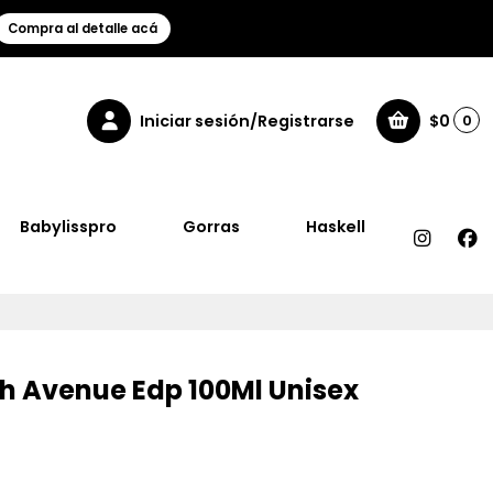
Compra al detalle acá
Iniciar sesión/Registrarse
$0
0
Babylisspro
Gorras
Haskell
h Avenue Edp 100Ml Unisex