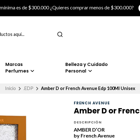
 mínima es de $300.000 ¿Quieres comprar menos de $300.000?
Marcas
Belleza y Cuidado
Perfumes
Personal
Inicio
.EDP
Amber D or French Avenue Edp 100Ml Unisex
FRENCH AVENUE
Amber D or Frenc
DESCRIPCIÓN
AMBER D’OR
by French Avenue