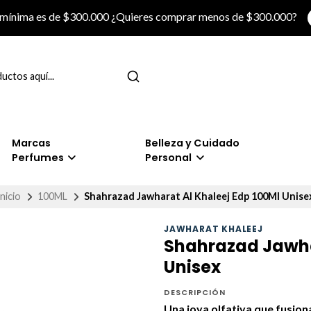
 mínima es de $300.000 ¿Quieres comprar menos de $300.000?
Marcas
Belleza y Cuidado
Perfumes
Personal
Inicio
100ML
Shahrazad Jawharat Al Khaleej Edp 100Ml Unise
JAWHARAT KHALEEJ
Shahrazad Jawhar
Unisex
DESCRIPCIÓN
Una joya olfativa que fusion