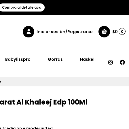
Compra al detalle acá
Iniciar sesión/Registrarse
$0
0
Babylisspro
Gorras
Haskell
x
at Al Khaleej Edp 100Ml
a tradición y modernidad.