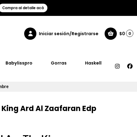
Compra al detalle acá
Iniciar sesión/Registrarse
$0
0
Babylisspro
Gorras
Haskell
mbre
m King Ard Al Zaafaran Edp