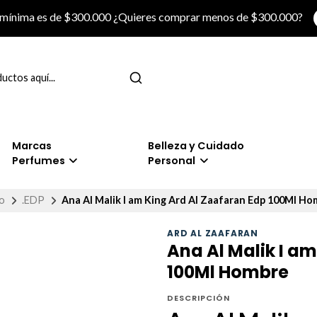
 mínima es de $300.000 ¿Quieres comprar menos de $300.000?
Marcas
Belleza y Cuidado
Perfumes
Personal
io
.EDP
Ana Al Malik I am King Ard Al Zaafaran Edp 100Ml Ho
ARD AL ZAAFARAN
Ana Al Malik I a
100Ml Hombre
DESCRIPCIÓN