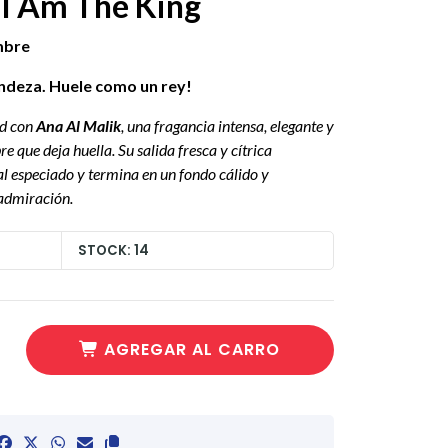
 I Am The King
mbre
andeza. Huele como un rey!
ad con
Ana Al Malik
, una fragancia intensa, elegante y
 que deja huella. Su salida fresca y cítrica
l especiado y termina en un fondo cálido y
admiración.
STOCK: 14
AGREGAR AL CARRO