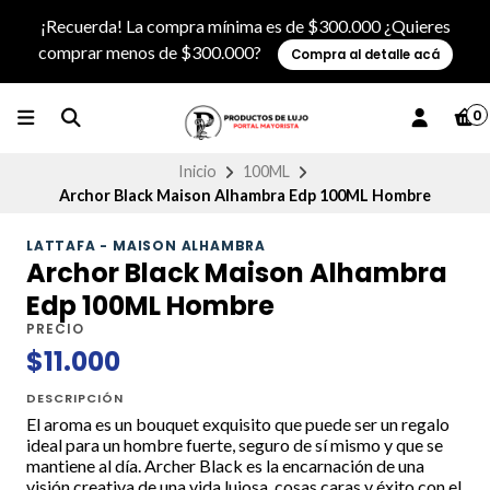
¡Recuerda! La compra mínima es de $300.000 ¿Quieres
comprar menos de $300.000?
Compra al detalle acá
0
Inicio
100ML
Archor Black Maison Alhambra Edp 100ML Hombre
LATTAFA - MAISON ALHAMBRA
Archor Black Maison Alhambra
Edp 100ML Hombre
PRECIO
$11.000
DESCRIPCIÓN
El aroma es un bouquet exquisito que puede ser un regalo
ideal para un hombre fuerte, seguro de sí mismo y que se
mantiene al día. Archer Black es la encarnación de una
visión creativa de una vida lujosa, cosas caras y éxito con el