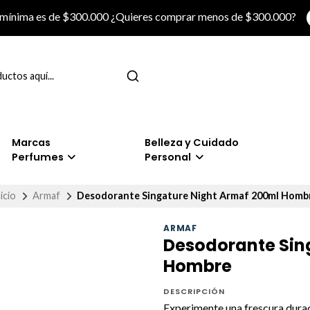
 mínima es de $300.000 ¿Quieres comprar menos de $300.000?
Marcas
Belleza y Cuidado
Perfumes
Personal
icio
Armaf
Desodorante Singature Night Armaf 200ml Homb
ARMAF
Desodorante Sin
Hombre
DESCRIPCIÓN
Experimente una frescura durad