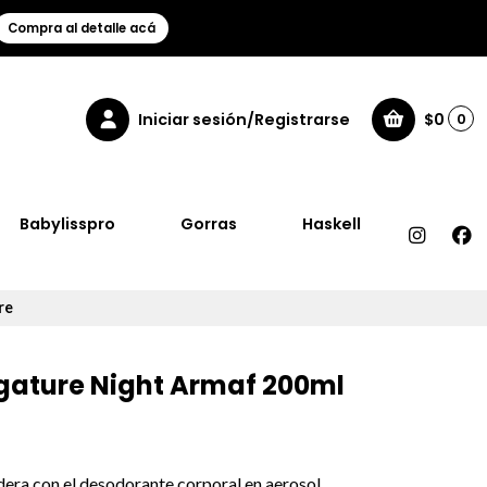
Compra al detalle acá
Iniciar sesión/Registrarse
$0
0
Babylisspro
Gorras
Haskell
re
gature Night Armaf 200ml
era con el desodorante corporal en aerosol