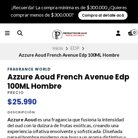
¡Recuerda! La compra mínima es de $300.000 ¿Quieres
comprar menos de $300.000?
Compra al detalle acá
0
Inicio
EDP
Azzure Aoud French Avenue Edp 100ML Hombre
FRAGRANCE WORLD
Azzure Aoud French Avenue Edp
100ML Hombre
PRECIO
$25.990
DESCRIPCIÓN
Azzure Aoud
es una fragancia que fusiona la intensidad
del oud con la dulzura de frutas exóticas, creando una
experiencia olfativa envolvente y sofisticada. Diseñada
para el hombre moderno que busca un aroma distintivo y