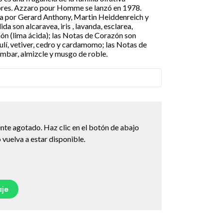
es. Azzaro pour Homme se lanzó en 1978.
 por Gerard Anthony, Martin Heiddenreich y
da son alcaravea, iris , lavanda, esclarea,
món (lima ácida); las Notas de Corazón son
ulí, vetiver, cedro y cardamomo; las Notas de
ámbar, almizcle y musgo de roble.
nte agotado. Haz clic en el botón de abajo
vuelva a estar disponible.
je