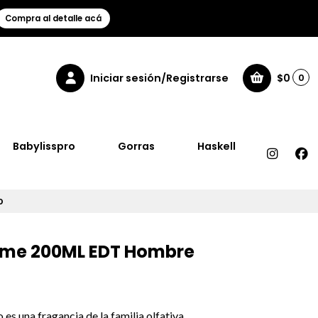
Compra al detalle acá
Iniciar sesión/Registrarse
$0
0
Babylisspro
Gorras
Haskell
o
mme 200ML EDT Hombre
 una fragancia de la familia olfativa