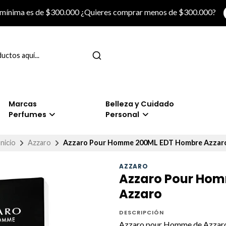
 mínima es de $300.000 ¿Quieres comprar menos de $300.000?
Marcas
Belleza y Cuidado
Perfumes
Personal
Inicio
Azzaro
Azzaro Pour Homme 200ML EDT Hombre Azzar
AZZARO
Azzaro Pour Ho
Azzaro
DESCRIPCIÓN
Azzaro pour Homme de Azzaro es