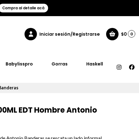
Compra al detalle acá
Iniciar sesión/Registrarse
$0
0
Babylisspro
Gorras
Haskell
Banderas
200ML EDT Hombre Antonio
de Antonio Banderas se rescata un lado informal,