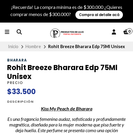
¡Recuerda! La compra mínima es de $300.000 ¿Quieres
comprar menos de $300.000?
Compra al detalle acá
0
Inicio
Hombre
Rohit Breeze Bharara Edp 75Ml Unisex
BHARARA
Rohit Breeze Bharara Edp 75Ml
Unisex
PRECIO
$33.500
DESCRIPCIÓN
Kiss My Peach de Bharara
Es una fragancia femenina audaz, sofisticada y profundamente
magnética, diseñada para la mujer moderna que pisa fuerte y
deja huella. Este perfume se presenta como una opción