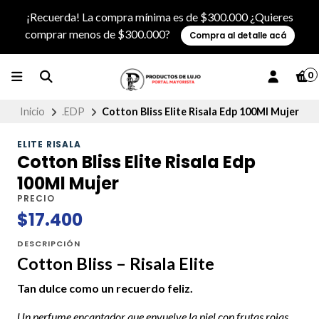
¡Recuerda! La compra mínima es de $300.000 ¿Quieres
comprar menos de $300.000?
Compra al detalle acá
0
Inicio
.EDP
Cotton Bliss Elite Risala Edp 100Ml Mujer
ELITE RISALA
Cotton Bliss Elite Risala Edp
100Ml Mujer
PRECIO
$17.400
DESCRIPCIÓN
Cotton Bliss – Risala Elite
Tan dulce como un recuerdo feliz.
Un perfume encantador que envuelve la piel con frutas rojas,