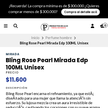
¡Recuerda! La compra mínima es de $300.000 ¿Quieres
comprar menos de $300.000?
Compra al detalle acá
0
Inicio
Perfume hombre
Bling Rose Pearl Mirada Edp 100ML Unisex
MIRADA
Bling Rose Pearl Mirada Edp
100ML Unisex
PRECIO
$11.600
DESCRIPCIÓN
Bling Rose Pearl encarna el refinamiento, ya que estÃ¡
diseÃ±ado para una mujer que llama la atenciÃ³n sin
esfuerzo. Su lujosa mezcla crea un aura irresistible de
seducciÃ³n, cautivando los corazones con su suave aroma