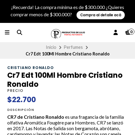
¡Recuerda! La compra mínima es de $300.000 ¿Quieres
comprar menos de $300.000?
Compra al detalle acá
0
Inicio
Perfumes
Cr7 Edt 100Ml Hombre Cristiano Ronaldo
CRISTIANO RONALDO
Cr7 Edt 100Ml Hombre Cristiano
Ronaldo
PRECIO
$22.700
DESCRIPCIÓN
CR7 de Cristiano Ronaldo
es una fragancia de la familia
olfativa Aromática Fougère para Hombres. CR7 se lanzó
en 2017. Las Notas de Salida son bergamota, abrótano,
cardamomo y lavanda; las Notas de Corazón son canela,