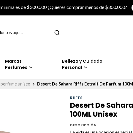
 mínima es de $300.000 ¿Quieres comprar menos de $300.000?
Marcas
Belleza y Cuidado
Perfumes
Personal
perfume unisex
Desert De Sahara Riffs Extrait De Parfum 100M
RIIFFS
Desert De Sahara 
100ML Unisex
DESCRIPCIÓN
La vida es una ocasión especi