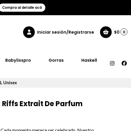
Compra al detalle acá
Iniciar sesión/Registrarse
$0
0
Babylisspro
Gorras
Haskell
L Unisex
Riffs Extrait De Parfum
al. Cada momento merece ser celebrado. Nuestro