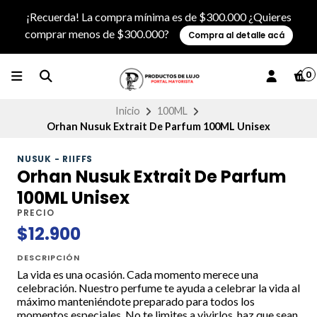
¡Recuerda! La compra mínima es de $300.000 ¿Quieres
comprar menos de $300.000?
Compra al detalle acá
0
Inicio
100ML
Orhan Nusuk Extrait De Parfum 100ML Unisex
NUSUK - RIIFFS
Orhan Nusuk Extrait De Parfum
100ML Unisex
PRECIO
$12.900
DESCRIPCIÓN
La vida es una ocasión. Cada momento merece una
celebración. Nuestro perfume te ayuda a celebrar la vida al
máximo manteniéndote preparado para todos los
momentos especiales. No te limites a vivirlos, haz que sean