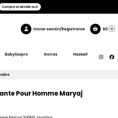
Compra al detalle acá
Iniciar sesión/Registrarse
$0
0
Babylisspro
Gorras
Haskell
ombre
ante Pour Homme Maryaj
omme Maryaj 200ML Hombre