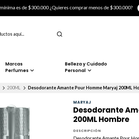
 mínima es de $300.000 ¿Quieres comprar menos de $300.000?
Marcas
Belleza y Cuidado
Perfumes
Personal
200ML
Desodorante Amante Pour Homme Maryaj 200ML H
MARYAJ
Desodorante Am
200ML Hombre
DESCRIPCIÓN
Desodorante Amante Pour H