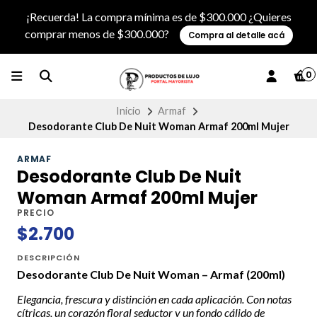
¡Recuerda! La compra mínima es de $300.000 ¿Quieres
comprar menos de $300.000?
Compra al detalle acá
0
Inicio
Armaf
Desodorante Club De Nuit Woman Armaf 200ml Mujer
ARMAF
Desodorante Club De Nuit
Woman Armaf 200ml Mujer
PRECIO
$2.700
DESCRIPCIÓN
Desodorante Club De Nuit Woman – Armaf (200ml)
Elegancia, frescura y distinción en cada aplicación. Con notas
cítricas, un corazón floral seductor y un fondo cálido de