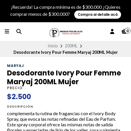
¡Recuerda! La compra mínima es de $300.000 ¿Quieres
comprar menos de $300.000?
Compra al detalle acá
0
Inicio
200ML
Desodorante Ivory Pour Femme Maryaj 200ML Mujer
MARYAJ
Desodorante Ivory Pour Femme
Maryaj 200ML Mujer
PRECIO
$2.500
DESCRIPCIÓN
complementa tu rutina de fragancias con el Ivory Body
Spray, que evoca las notas refinadas del Eau de Parfum.
Este spray corporal ofrece las mismas notas de salida
florales y especiadas de lirio de los valles, rosa y pimienta