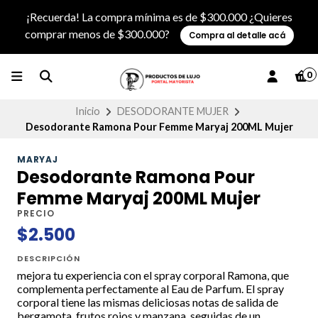
¡Recuerda! La compra mínima es de $300.000 ¿Quieres
comprar menos de $300.000?
Compra al detalle acá
0
Inicio
DESODORANTE MUJER
Desodorante Ramona Pour Femme Maryaj 200ML Mujer
MARYAJ
Desodorante Ramona Pour
Femme Maryaj 200ML Mujer
PRECIO
$2.500
DESCRIPCIÓN
mejora tu experiencia con el spray corporal Ramona, que
complementa perfectamente al Eau de Parfum. El spray
corporal tiene las mismas deliciosas notas de salida de
bergamota, frutos rojos y manzana, seguidas de un