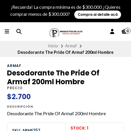
¡Recuerda! La compra mínima es de $300.000 ¿Quieres
comprar menos de $300.000?
Compra al detalle acá
0
Inicio
Armaf
Desodorante The Pride Of Armaf 200ml Hombre
ARMAF
Desodorante The Pride Of
Armaf 200ml Hombre
PRECIO
$2.700
DESCRIPCIÓN
Desodorante The Pride Of Armaf 200ml Hombre
STOCK: 1
SKU: ARMF252