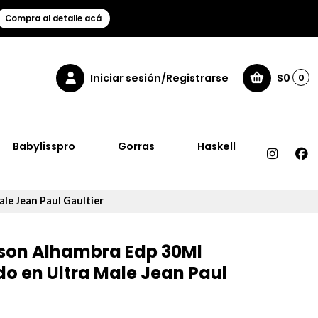
Compra al detalle acá
Iniciar sesión/Registrarse
$0
0
Babylisspro
Gorras
Haskell
le Jean Paul Gaultier
ison Alhambra Edp 30Ml
o en Ultra Male Jean Paul