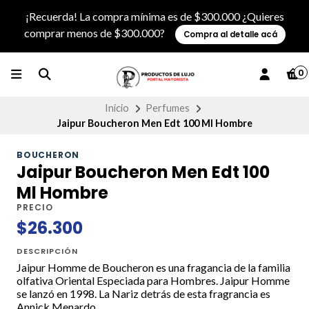
¡Recuerda! La compra mínima es de $300.000 ¿Quieres
comprar menos de $300.000?
Compra al detalle acá
0
Inicio
Perfumes
Jaipur Boucheron Men Edt 100 Ml Hombre
BOUCHERON
Jaipur Boucheron Men Edt 100
Ml Hombre
PRECIO
$26.300
DESCRIPCIÓN
Jaipur Homme de Boucheron es una fragancia de la familia
olfativa Oriental Especiada para Hombres. Jaipur Homme
se lanzó en 1998. La Nariz detrás de esta fragrancia es
Annick Menardo.