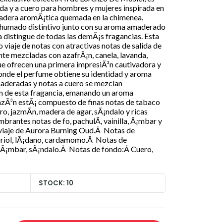
da y a cuero para hombres y mujeres inspirada en
madera aromÃ¡tica quemada en la chimenea.
ahumado distintivo junto con su aroma amaderado
la distingue de todas las demÃ¡s fragancias. Esta
 viaje de notas con atractivas notas de salida de
e mezcladas con azafrÃ¡n, canela, lavanda,
e ofrecen una primera impresiÃ³n cautivadora y
donde el perfume obtiene su identidad y aroma
aderadas y notas a cuero se mezclan
n de esta fragancia, emanando un aroma
zÃ³n estÃ¡ compuesto de finas notas de tabaco
, jazmÃ­n, madera de agar, sÃ¡ndalo y ricas
brantes notas de fo, pachulÃ­, vainilla, Ã¡mbar y
r viaje de Aurora Burning Oud.Â Notas de
ipriol, lÃ¡dano, cardamomo.Â Notas de
 Ã¡mbar, sÃ¡ndalo.Â Notas de fondo:Â Cuero,
STOCK: 10