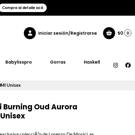
Compra al detalle acá
Iniciar sesión/Registrarse
$0
0
Babylisspro
Gorras
Haskell
0Ml Unisex
i Burning Oud Aurora
 Unisex
exclusiva colecciÃ³n de Lorenzo De Mosici, es