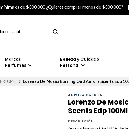
 mínima es de $300.000 ¿Quieres comprar menos de $300.000?
Marcas
Belleza y Cuidado
Perfumes
Personal
ERFUME
Lorenzo De Mosici Burning Oud Aurora Scents Edp 10
AURORA SCENTS
Lorenzo De Mosic
Scents Edp 100Ml
DESCRIPCIÓN
Aurora Burning Oud EDP, de la 