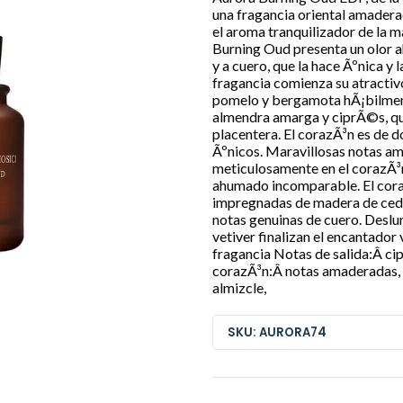
una fragancia oriental amadera
el aroma tranquilizador de la 
Burning Oud presenta un olor 
y a cuero, que la hace Ãºnica y 
fragancia comienza su atractivo
pomelo y bergamota hÃ¡bilment
almendra amarga y ciprÃ©s, qu
placentera. El corazÃ³n es de 
Ãºnicos. Maravillosas notas am
meticulosamente en el corazÃ³
ahumado incomparable. El cora
impregnadas de madera de cedro
notas genuinas de cuero. Deslum
vetiver finalizan el encantado
fragancia Notas de salida:Â c
corazÃ³n:Â notas amaderadas,
almizcle,
SKU: AURORA74