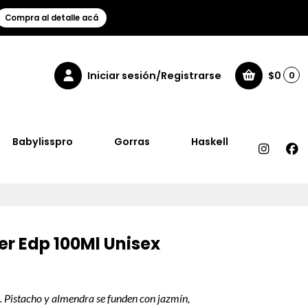
Compra al detalle acá
Iniciar sesión/Registrarse
$0
0
Babylisspro
Gorras
Haskell
er Edp 100Ml Unisex
. Pistacho y almendra se funden con jazmín,