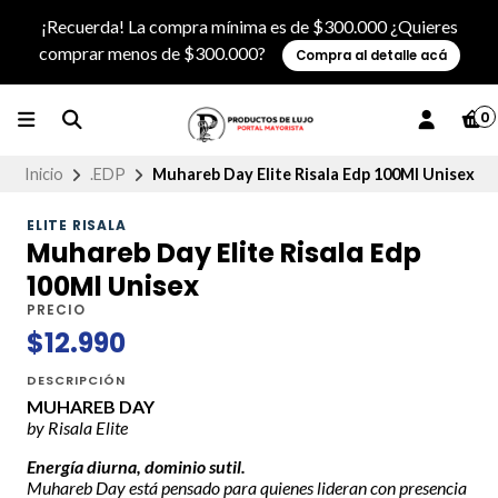
¡Recuerda! La compra mínima es de $300.000 ¿Quieres
comprar menos de $300.000?
Compra al detalle acá
0
Inicio
.EDP
Muhareb Day Elite Risala Edp 100Ml Unisex
ELITE RISALA
Muhareb Day Elite Risala Edp
100Ml Unisex
PRECIO
$12.990
DESCRIPCIÓN
MUHAREB DAY
by Risala Elite
Energía diurna, dominio sutil.
Muhareb Day está pensado para quienes lideran con presencia