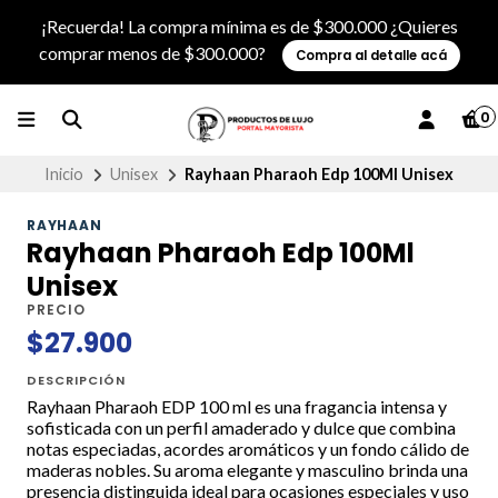
¡Recuerda! La compra mínima es de $300.000 ¿Quieres
comprar menos de $300.000?
Compra al detalle acá
0
Inicio
Unisex
Rayhaan Pharaoh Edp 100Ml Unisex
RAYHAAN
Rayhaan Pharaoh Edp 100Ml
Unisex
PRECIO
$27.900
DESCRIPCIÓN
Rayhaan Pharaoh EDP 100 ml es una fragancia intensa y
sofisticada con un perfil amaderado y dulce que combina
notas especiadas, acordes aromáticos y un fondo cálido de
maderas nobles. Su aroma elegante y masculino brinda una
presencia distinguida ideal para ocasiones especiales y uso