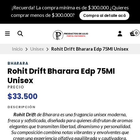
¡Recuerda! La compra mínima es de $300.000 ¿Quieres
comprar menos de $300.000?
Compra al detalle acá
0
Inicio
Unisex
Rohit Drift Bharara Edp 75Ml Unisex
BHARARA
Rohit Drift Bharara Edp 75Ml
Unisex
PRECIO
$33.500
DESCRIPCIÓN
Rohit Drift
de Bharara es una fragancia unisex moderna,
fresca y sofisticada, diseñada para quienes disfrutan de aromas
elegantes que transmiten libertad, dinamismo y personalidad.
Su composición combina notas vibrantes y envolventes que
crean una experiencia olfativa equilibrada y cautivadora.