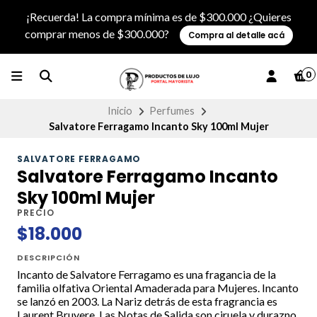
¡Recuerda! La compra mínima es de $300.000 ¿Quieres
comprar menos de $300.000?
Compra al detalle acá
0
Inicio
Perfumes
Salvatore Ferragamo Incanto Sky 100ml Mujer
SALVATORE FERRAGAMO
Salvatore Ferragamo Incanto
Sky 100ml Mujer
PRECIO
$18.000
DESCRIPCIÓN
Incanto de Salvatore Ferragamo es una fragancia de la
familia olfativa Oriental Amaderada para Mujeres. Incanto
se lanzó en 2003. La Nariz detrás de esta fragrancia es
Laurent Bruyere. Las Notas de Salida son ciruela y durazno